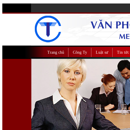
Trang chủ
Công Ty
Luật sư
Tin tức