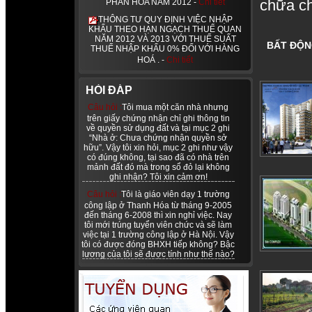
chữa ch
PHẦN HÓA NĂM 2012 -
Chi tiết
THÔNG TƯ QUY ĐỊNH VIỆC NHẬP
KHẨU THEO HẠN NGẠCH THUẾ QUAN
NĂM 2012 VÀ 2013 VỚI THUẾ SUẤT
BẤT ĐỘN
THUẾ NHẬP KHẨU 0% ĐỐI VỚI HÀNG
HOÁ . -
Chi tiết
HỎI ĐÁP
Câu hỏi :
Tôi mua một căn nhà nhưng
trên giấy chứng nhận chỉ ghi thông tin
về quyền sử dụng đất và tại mục 2 ghi
“Nhà ở: Chưa chứng nhận quyền sở
hữu”. Vậy tôi xin hỏi, mục 2 ghi như vậy
có đúng không, tại sao đã có nhà trên
mảnh đất đó mà trong sổ đỏ lại không
ghi nhận? Tôi xin cảm ơn!
Câu hỏi :
Tôi là giáo viên dạy 1 trường
công lập ở Thanh Hóa từ tháng 9-2005
đến tháng 6-2008 thì xin nghỉ việc. Nay
tôi mới trúng tuyển viên chức và sẽ làm
việc tại 1 trường công lập ở Hà Nội. Vậy
tôi có được đóng BHXH tiếp không? Bậc
lương của tôi sẽ được tính như thế nào?