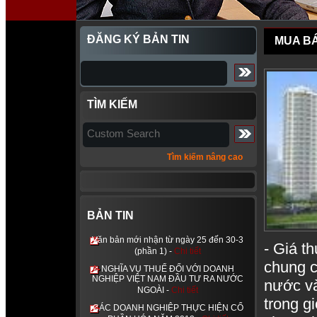
ĐĂNG KÝ BẢN TIN
MUA B
TÌM KIẾM
Tìm kiếm nâng cao
BẢN TIN
Văn bản mới nhận từ ngày 25 đến 30-3
- Giá t
(phần 1) -
Chi tiết
chung c
NGHĨA VỤ THUẾ ĐỐI VỚI DOANH
NGHIỆP VIỆT NAM ĐẦU TƯ RA NƯỚC
nước và
NGOÀI -
Chi tiết
trong g
CÁC DOANH NGHIỆP THỰC HIỆN CỔ