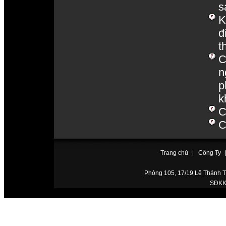
s
K
đ
t
C
n
p
k
C
C
Trang chủ
Công Ty
Phòng 105, 17/19 Lê Thánh Tô
SĐKKD