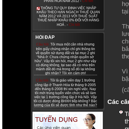
PHẦN HÓA NĂM 2012 -
Chi tiết
hợ
THÔNG TƯ QUY ĐỊNH VIỆC NHẬP
tạ
KHẨU THEO HẠN NGẠCH THUẾ QUAN
NĂM 2012 VÀ 2013 VỚI THUẾ SUẤT
THUẾ NHẬP KHẨU 0% ĐỐI VỚI HÀNG
HOÁ . -
Chi tiết
Th
lư
HỎI ĐÁP
ch
Câu hỏi :
Tôi mua một căn nhà nhưng
bả
trên giấy chứng nhận chỉ ghi thông tin
về quyền sử dụng đất và tại mục 2 ghi
th
“Nhà ở: Chưa chứng nhận quyền sở
hữu”. Vậy tôi xin hỏi, mục 2 ghi như vậy
có đúng không, tại sao đã có nhà trên
mảnh đất đó mà trong sổ đỏ lại không
Vì
ghi nhận? Tôi xin cảm ơn!
bậ
Câu hỏi :
Tôi là giáo viên dạy 1 trường
công lập ở Thanh Hóa từ tháng 9-2005
(c
đến tháng 6-2008 thì xin nghỉ việc. Nay
tôi mới trúng tuyển viên chức và sẽ làm
việc tại 1 trường công lập ở Hà Nội. Vậy
Các câ
tôi có được đóng BHXH tiếp không? Bậc
lương của tôi sẽ được tính như thế nào?
T
t
q