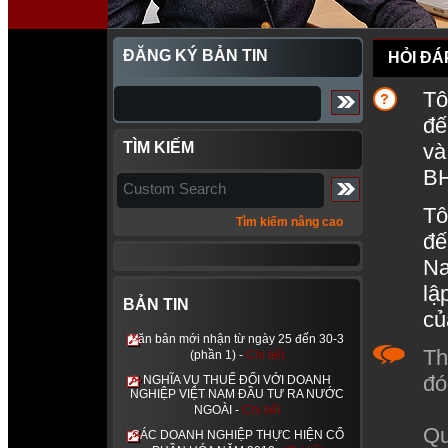
ĐĂNG KÝ BẢN TIN
HỎI ĐÁ
Tô
đế
TÌM KIẾM
và
BH
Tô
Tìm kiếm nâng cao
đế
Na
lậ
BẢN TIN
củ
Văn bản mới nhận từ ngày 25 đến 30-3
Th
(phần 1) -
Chi tiết
đó
NGHĨA VỤ THUẾ ĐỐI VỚI DOANH
NGHIỆP VIỆT NAM ĐẦU TƯ RA NƯỚC
NGOÀI -
Chi tiết
Qu
CÁC DOANH NGHIỆP THỰC HIỆN CỔ