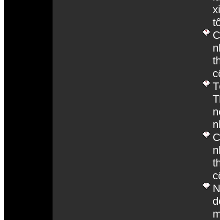
x
t
C
n
t
c
T
T
n
n
C
n
t
c
N
d
m