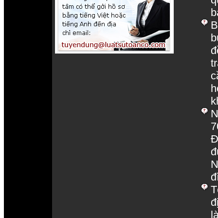
b
B
b
đ
t
c
h
k
N
7
Đ
đ
N
đ
T
đ
l