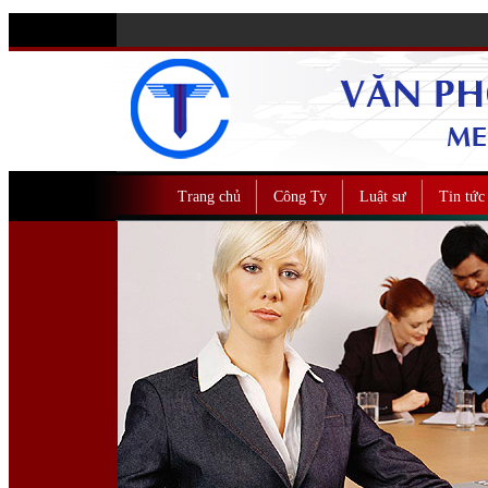
Trang chủ
Công Ty
Luật sư
Tin tức